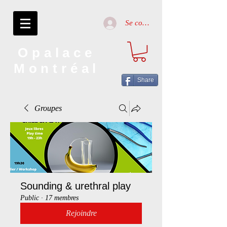
Se connecter
Opalace
Montréal
Share
Groupes
Sounding & urethral play
Public
·
17 membres
Rejoindre