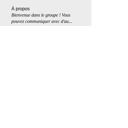
À propos
Bienvenue dans le groupe ! Vous
pouvez communiquer avec d'au
...
Lire plus
membres
christian70759
S'abonner
bunny.tylerr
S'abonner
Miss_Kozel
S'abonner
Bergdaal
S'abonner
priapusmorningstar
S'abonner
priapusmorningstar
Voir tous les membres (17)