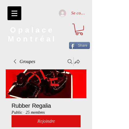
Se connecter
Opalace
Montréal
Share
Groupes
Rubber Regalia
Public
·
25 membres
Rejoindre