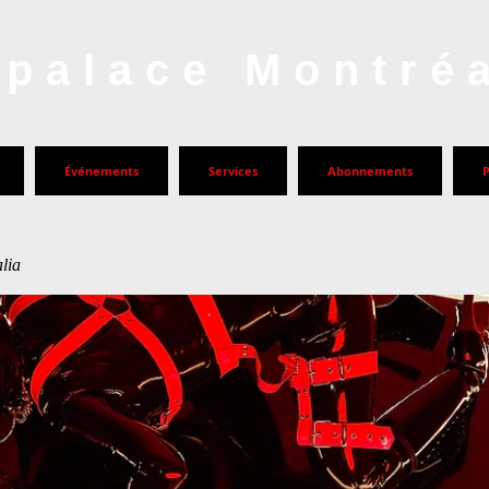
palace Montré
Événements
Services
Abonnements
lia