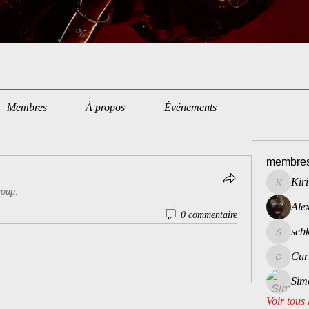
Membres
À propos
Événements
membre
Kiri
Kiri
roup.
Ale
0 commentaire
seb
sebkink2
Cur
Curious
Sim
Voir tous