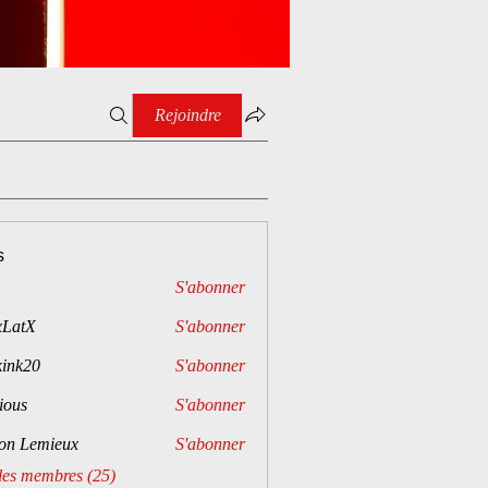
Rejoindre
s
S'abonner
xLatX
S'abonner
kink20
S'abonner
0
ious
S'abonner
on Lemieux
S'abonner
 les membres (25)