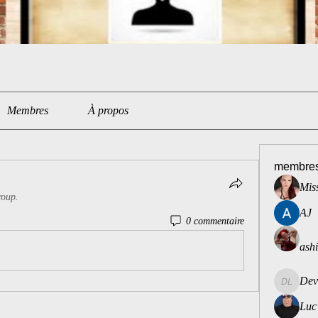
Membres
À propos
membre
Miss
roup.
AJ
0 commentaire
ash
Dev
Dev Lou
Luc