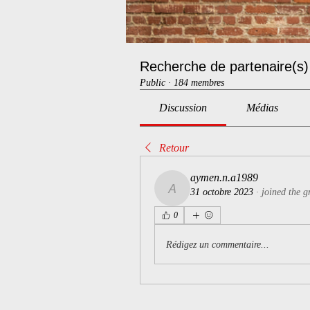
Recherche de partenaire(s)
Public
·
184 membres
Discussion
Médias
Retour
aymen.n.a1989
31 octobre 2023
·
joined the g
aymen.n.a1989
0
Rédigez un commentaire...