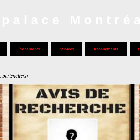
palace Montré
Événements
Services
Abonnements
 partenaire(s)