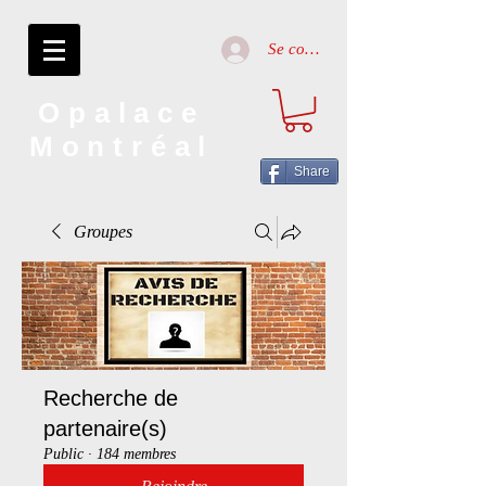
Se connecter
Opalace
Montréal
Share
Groupes
Recherche de
partenaire(s)
Public
·
184 membres