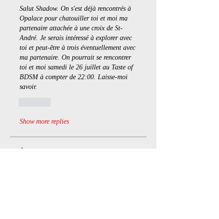
Salut Shadow. On s'est déjà rencontrés à 
Opalace pour chatouiller toi et moi ma 
partenaire attachée à une croix de St-
André. Je serais intéressé à explorer avec 
toi et peut-être à trois éventuellement avec 
ma partenaire. On pourrait se rencontrer 
toi et moi samedi le 26 juillet au Taste of 
BDSM à compter de 22:00. Laisse-moi 
savoir.
Like
Show more replies
À propos
Bienvenue dans le groupe ! Vous
pouvez communiquer avec d'au
...
Lire plus
membres