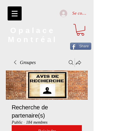
Se connecter
Opalace
Montréal
Share
Groupes
Recherche de
partenaire(s)
Public
·
184 membres