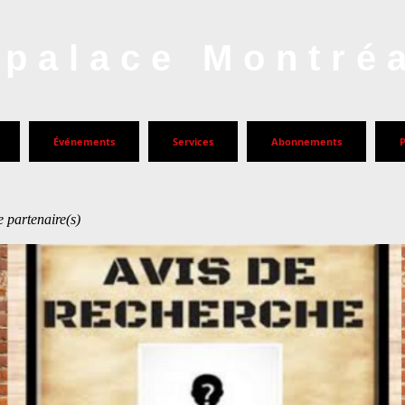
palace Montré
Événements
Services
Abonnements
 partenaire(s)