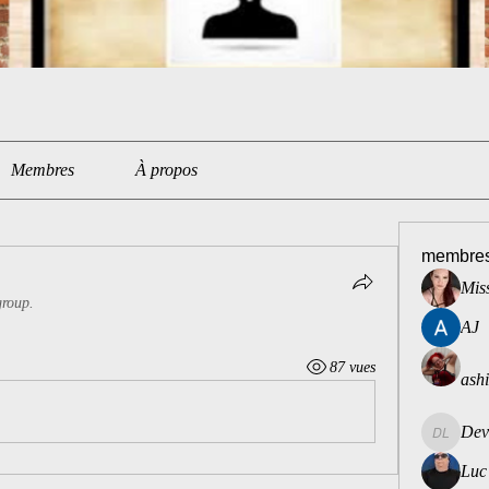
Membres
À propos
membre
Miss
group.
AJ
87 vues
ash
Dev
Dev Lou
Luc