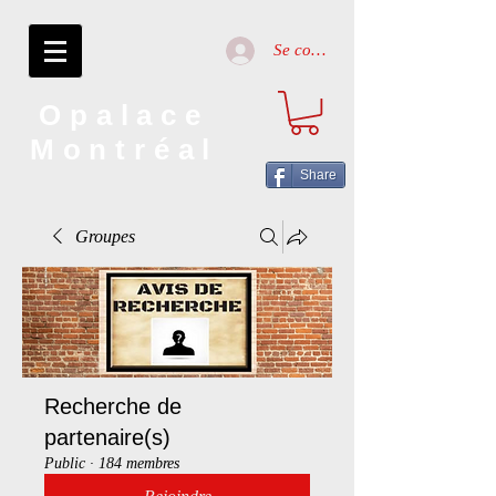
Se connecter
Opalace
Montréal
Share
Groupes
Recherche de
partenaire(s)
Public
·
184 membres