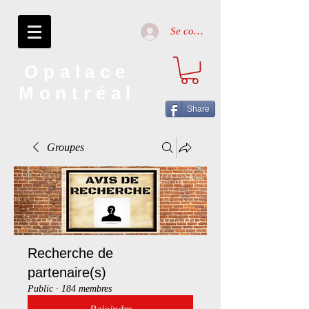
Se connecter
Opalace
Montréal
Share
Groupes
Recherche de
partenaire(s)
Public
·
184 membres