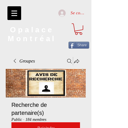
Se connecter
Opalace
Montréal
Share
Groupes
Recherche de
partenaire(s)
Public
·
184 membres