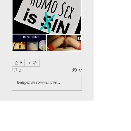
0
1
47
Rédigez un commentaire...
À propos
Bienvenue dans le groupe ! Vous
pouvez communiquer avec d'au
...
Lire plus