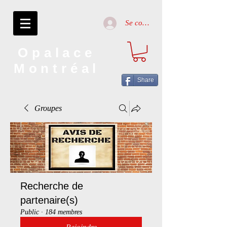
Se connecter
Opalace
Montréal
Share
Groupes
Recherche de
partenaire(s)
Public
·
184 membres