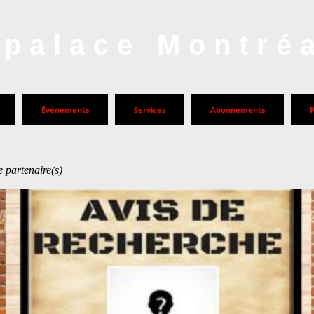
palace Montré
Événements
Services
Abonnements
 partenaire(s)