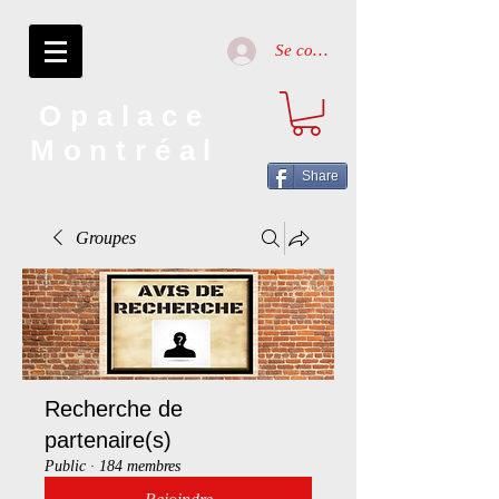
Se connecter
Opalace
Montréal
Share
Groupes
Recherche de
partenaire(s)
Public
·
184 membres