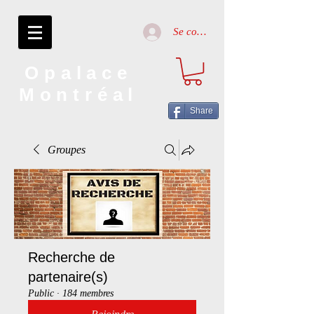
Se connecter
Opalace
Montréal
Share
Groupes
Recherche de
partenaire(s)
Public
·
184 membres