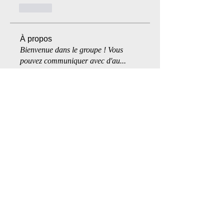
Like
À propos
Bienvenue dans le groupe ! Vous
pouvez communiquer avec d'au
...
Lire plus
membres
Miss vilaine
S'abonner
AJ
S'abonner
ashima Maestor
S'abonner
Dev Lou
S'abonner
Dev Lou
Luc
S'abonner
Voir tous les membres (184)