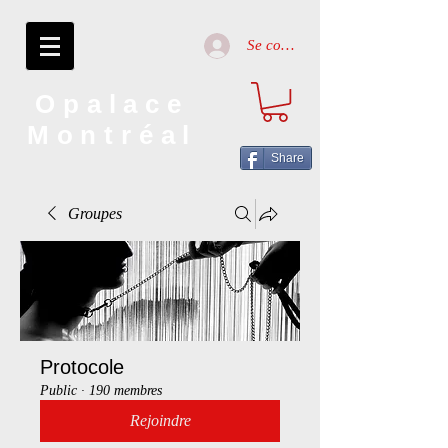
Se connecter
Opalace
Montréal
Share
Groupes
Protocole
Public
·
190 membres
Rejoindre