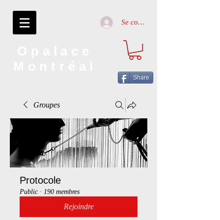
Se connecter
Opalace
Montréal
Share
Groupes
Protocole
Public
·
190 membres
Rejoindre