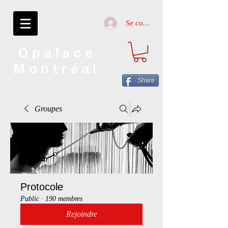
Se connecter
Opalace
Montréal
Share
Groupes
Protocole
Public
·
190 membres
Rejoindre