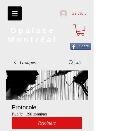
Se connecter
Opalace
Montréal
Share
Groupes
Protocole
Public
·
190 membres
Rejoindre