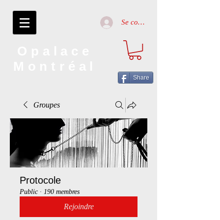
Se connecter
Opalace
Montréal
Share
Groupes
Protocole
Public
·
190 membres
Rejoindre