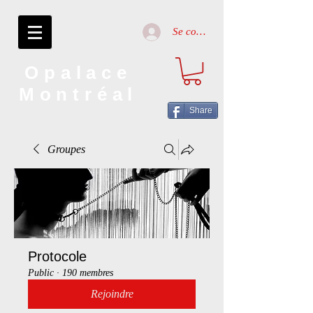
Se connecter
Opalace
Montréal
Share
Groupes
Protocole
Public
·
190 membres
Rejoindre