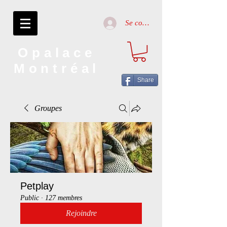
Se connecter
Opalace
Montréal
Share
Groupes
Petplay
Public
·
127 membres
Rejoindre