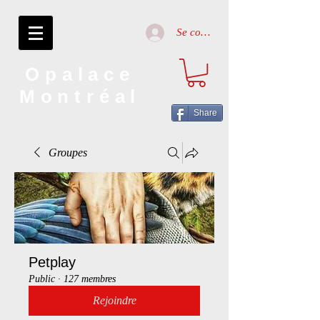
Se connecter
Opalace
Montréal
Share
Groupes
Petplay
Public
·
127 membres
Rejoindre