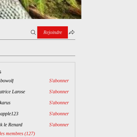
Rejoindre
s
bowolf
S'abonner
atrice Larose
S'abonner
karus
S'abonner
eapple123
S'abonner
e123
ck le Renard
S'abonner
 les membres (127)