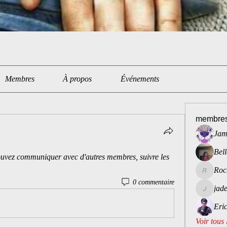
Membres
À propos
Événements
membre
Jam
Bell
uvez communiquer avec d'autres membres, suivre les 
Roc
Rockarus
0 commentaire
jad
jadeappl
Eri
Voir tous