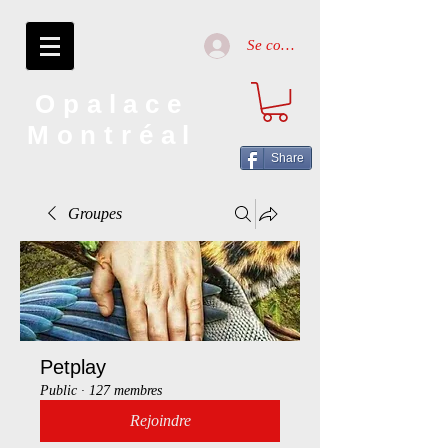
Se connecter
Opalace
Montréal
Share
Groupes
Petplay
Public
·
127 membres
Rejoindre