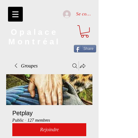
Se connecter
Opalace
Montréal
Share
Groupes
Petplay
Public
·
127 membres
Rejoindre