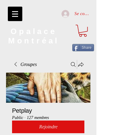
Se connecter
Opalace
Montréal
Share
Groupes
Petplay
Public
·
127 membres
Rejoindre