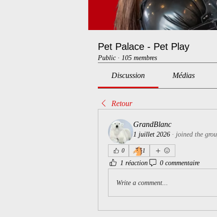
Pet Palace - Pet Play
Public
·
105 membres
Discussion
Médias
Retour
GrandBlanc
1 juillet 2026
·
joined the grou
🐴
0
1
1 réaction
0 commentaire
Write a comment...