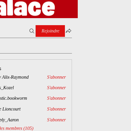
Rejoindre
s
y Alix-Raymond
S'abonner
s_Kozel
S'abonner
istic.bookworm
S'abonner
e Lioncourt
S'abonner
ply_Aaron
S'abonner
aron
 les membres (105)