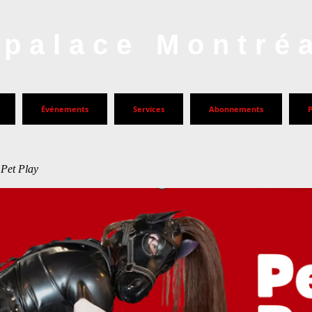
palace Montré
Événements
Services
Abonnements
 Pet Play