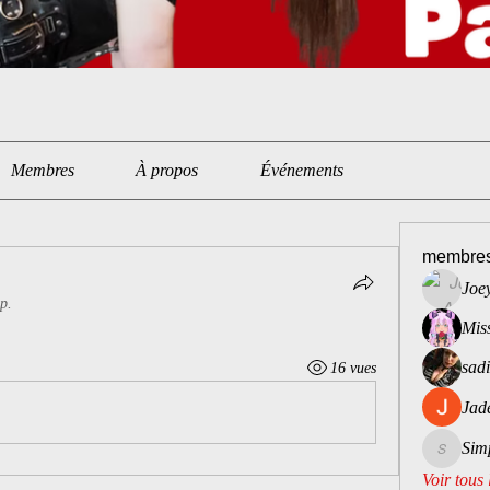
Membres
À propos
Événements
membre
Joe
p.
Mis
sad
16 vues
Jad
Sim
Simply_A
Voir tous