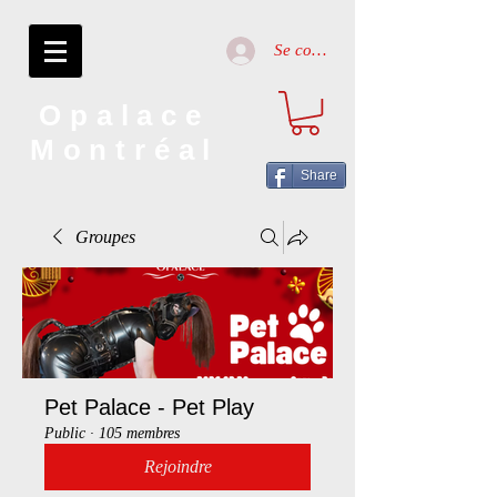
Se connecter
Opalace
Montréal
Share
Groupes
Pet Palace - Pet Play
Public
·
105 membres
Rejoindre