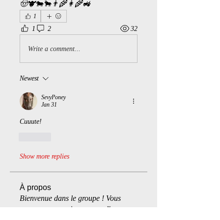
🤠🐮🐄🐂👨‍🌾👩‍🌾🚜
1
1
2
32
Write a comment...
Newest
SevyPoney
Jan 31
Cuuute!
Like
Show more replies
À propos
Bienvenue dans le groupe ! Vous
pouvez communiquer avec d'au
...
Lire plus