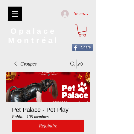
Se connecter
Opalace
Montréal
Share
Groupes
Pet Palace - Pet Play
Public
·
105 membres
Rejoindre