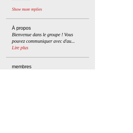
Show more replies
À propos
Bienvenue dans le groupe ! Vous
pouvez communiquer avec d'au
...
Lire plus
membres
Joey Alix-Raymond
S'abonner
Miss_Kozel
S'abonner
sadistic.bookworm
S'abonner
Jade Lioncourt
S'abonner
Simply_Aaron
S'abonner
Simply_Aaron
Voir tous les membres (105)