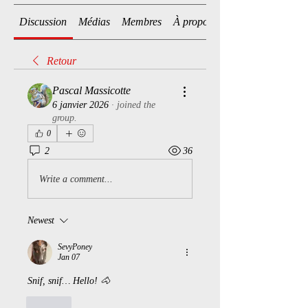
Discussion
Médias
Membres
À propos
Retour
Pascal Massicotte
6 janvier 2026
·
joined the
group.
0
2
36
Write a comment...
Newest
SevyPoney
Jan 07
Snif, snif… Hello! 🐴
Like