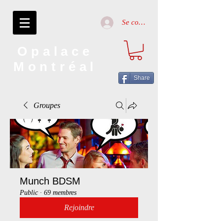
Se connecter
Opalace
Montréal
Share
Groupes
Munch BDSM
Public
·
69 membres
Rejoindre