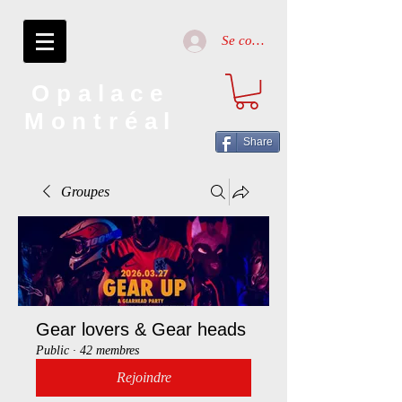
Se connecter
Opalace
Montréal
Share
Groupes
Gear lovers & Gear heads
Public
·
42 membres
Rejoindre