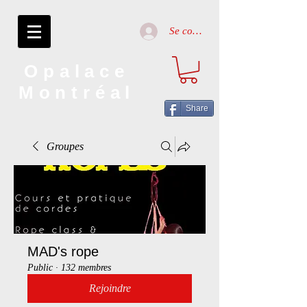
Se connecter
Opalace
Montréal
Share
Groupes
MAD's rope
Public
·
132 membres
Rejoindre