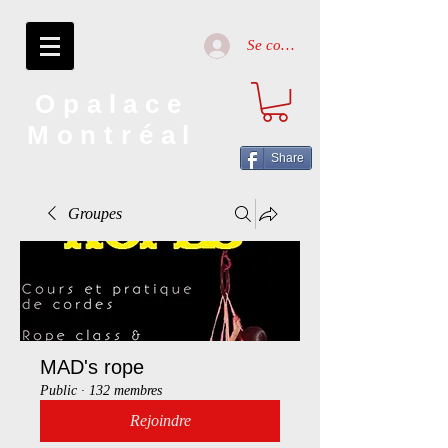
Se connecter
Opalace
Montréal
Share
Groupes
MAD's rope
Public
·
132 membres
Rejoindre