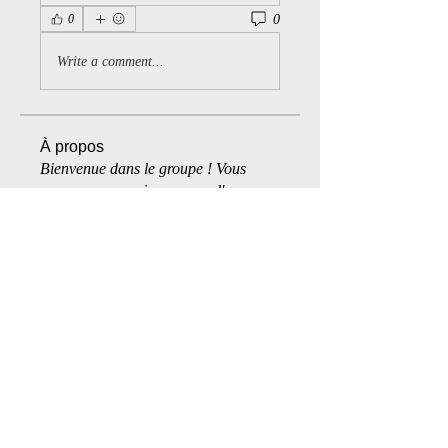
0
0
Write a comment...
À propos
Bienvenue dans le groupe ! Vous
pouvez communiquer avec d'au
...
Lire plus
membres
space_bound1
S'abonner
space_bound1
Michel V
S'abonner
Michel V
Jacques Lenoir
S'abonner
Cgarsla
S'abonner