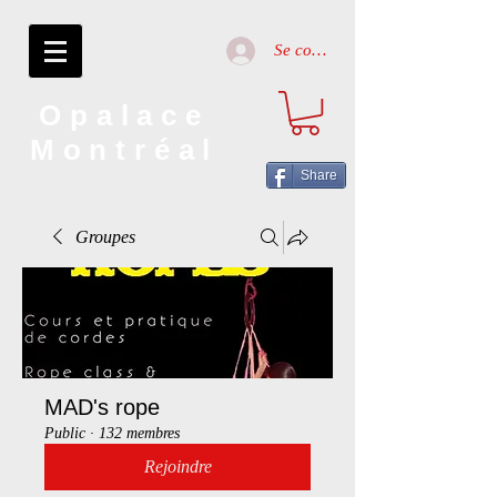
Se connecter
Opalace
Montréal
Share
Groupes
MAD's rope
Public
·
132 membres
Rejoindre