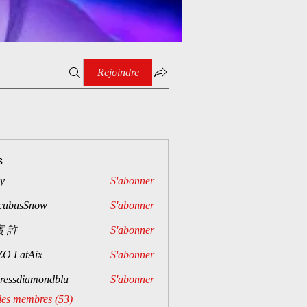
Rejoindre
s
ny
S'abonner
cubusSnow
S'abonner
 許
S'abonner
O LatAix
S'abonner
tressdiamondblu
S'abonner
 les membres (53)