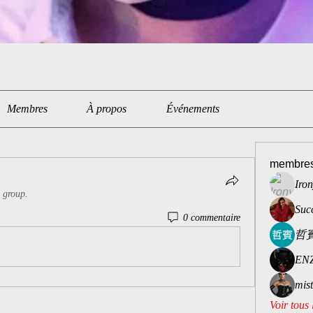
Membres
À propos
Événements
membre
Iro
e group.
Suc
0 commentaire
哲賓
ENZ
mis
Voir tous