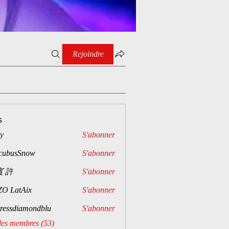
Rejoindre
s
ny
S'abonner
cubusSnow
S'abonner
 許
S'abonner
O LatAix
S'abonner
tressdiamondblu
S'abonner
 les membres (53)