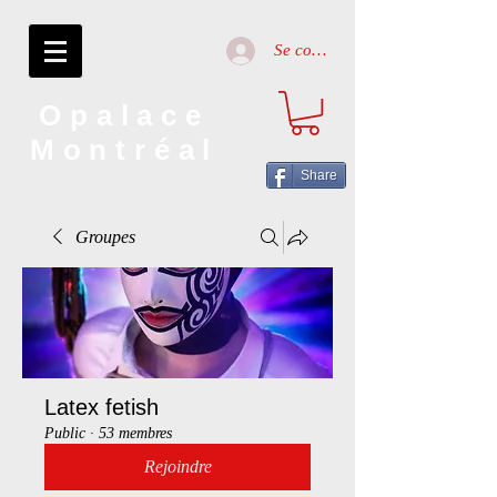
Se connecter
Opalace
Montréal
Share
Groupes
Latex fetish
Public
·
53 membres
Rejoindre