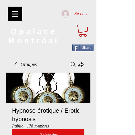
Se connecter
Opalace
Montréal
Share
Groupes
Hypnose érotique / Erotic
hypnosis
Public
·
178 membres