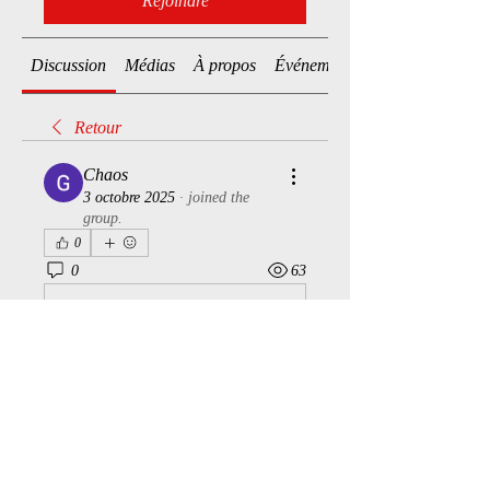
Rejoindre
Discussion
Médias
À propos
Événements
Retour
Chaos
3 octobre 2025
·
joined the
group.
0
0
63
Write a comment...
À propos
Bienvenue dans le groupe ! Vous
pouvez communiquer avec d'au
...
Lire plus