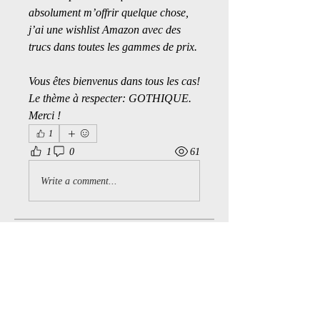
absolument m’offrir quelque chose, 
j’ai une wishlist Amazon avec des 
trucs dans toutes les gammes de prix.
Vous êtes bienvenus dans tous les cas! 
Le thème à respecter: GOTHIQUE. 
Merci !
1
1
0
61
Write a comment...
À propos
Bienvenue dans le groupe ! Vous
pouvez communiquer avec d'au
...
Lire plus