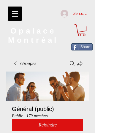
Se connecter
Opalace
Montréal
Share
Groupes
Général (public)
Public
·
179 membres
Rejoindre