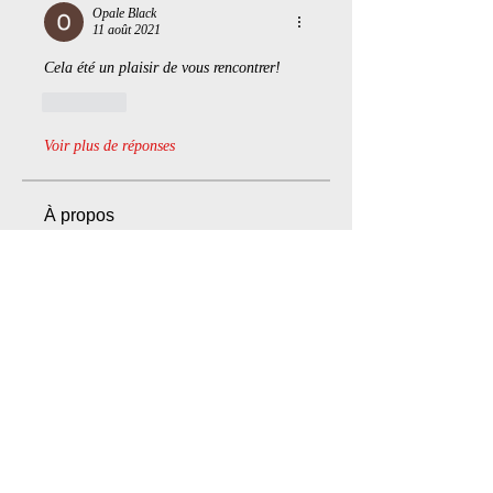
Opale Black
11 août 2021
Cela été un plaisir de vous rencontrer!
J'aime
Voir plus de réponses
À propos
Bienvenue dans le groupe ! Vous
pouvez communiquer avec d'au
...
Lire plus
membres
Laurent S.
S'abonner
Opale Black
S'abonner
Mike Huntly
S'abonner