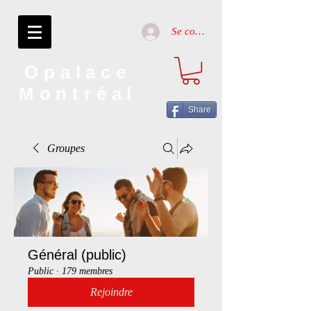
Se connecter
Opalace
Montréal
Share
Groupes
Général (public)
Public
·
179 membres
Rejoindre