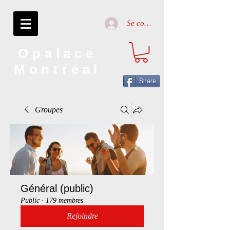
Se connecter
Opalace
Montréal
Share
Groupes
Général (public)
Public
·
179 membres
Rejoindre