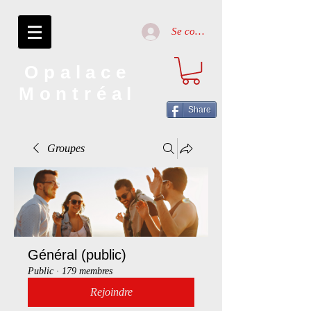
Se connecter
Opalace
Montréal
Share
Groupes
Général (public)
Public
·
179 membres
Rejoindre