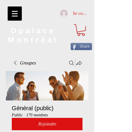
Se connecter
Opalace
Montréal
Share
Groupes
Général (public)
Public
·
179 membres
Rejoindre