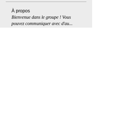
À propos
Bienvenue dans le groupe ! Vous
pouvez communiquer avec d'au
...
Lire plus
membres
Laurent S.
S'abonner
Opale Black
S'abonner
Mike Huntly
S'abonner
Alain Simard
S'abonner
Shadow
S'abonner
Voir tous les membres (179)