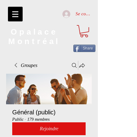
Se connecter
Opalace
Montréal
Share
Groupes
Général (public)
Public
·
179 membres
Rejoindre