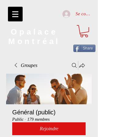
Se connecter
Opalace
Montréal
Share
Groupes
Général (public)
Public
·
179 membres
Rejoindre