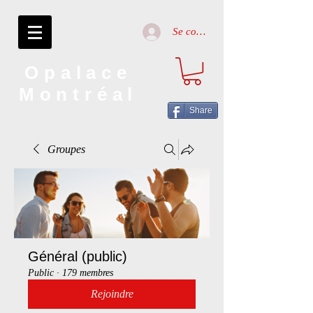
Se connecter
Opalace
Montréal
Share
Groupes
Général (public)
Public
·
179 membres
Rejoindre