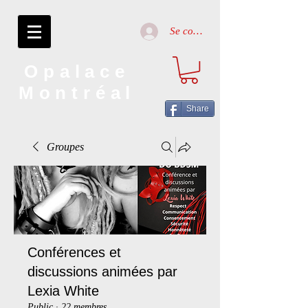
Se connecter
Opalace
Montréal
Share
Groupes
Conférences et
discussions animées par
Lexia White
Public
·
22 membres