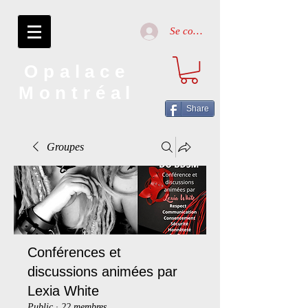
Se connecter
Opalace
Montréal
Share
Groupes
Conférences et
discussions animées par
Lexia White
Public
·
22 membres