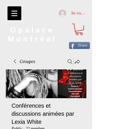
Se connecter
Opalace
Montréal
Share
Groupes
Conférences et
discussions animées par
Lexia White
Public
·
22 membres