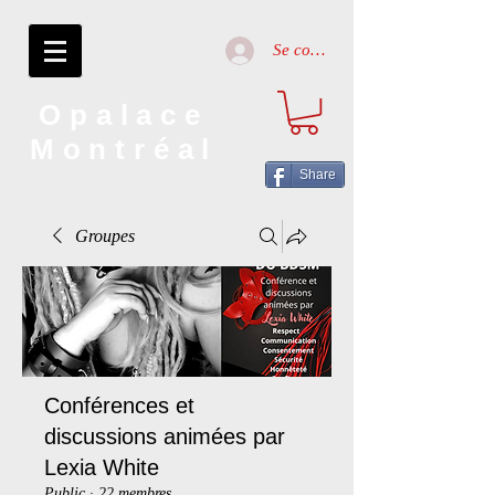
Se connecter
Opalace
Montréal
Share
Groupes
Conférences et
discussions animées par
Lexia White
Public
·
22 membres